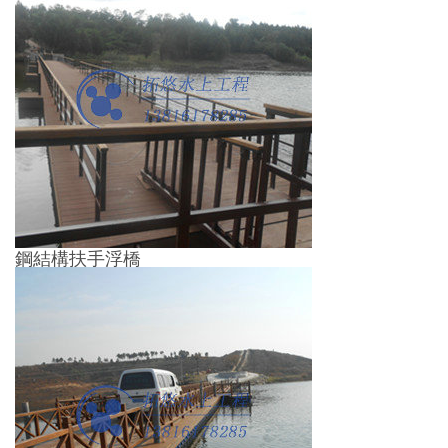
鋼結構扶手浮橋