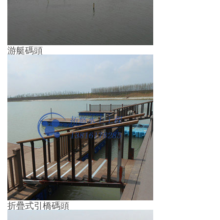
游艇碼頭
折疊式引橋碼頭