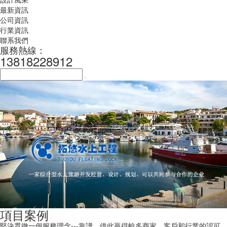
最新資訊
公司資訊
行業資訊
聯系我們
服務熱線：
13818228912
項目案例
堅決貫徹一個服務理念---靠譜，借此贏得較多商家、客戶和行業的認可