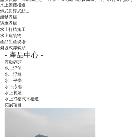
水上景觀棧道
鋼式與浮式結...
船體浮橋
過車浮橋
水上打樁施工
水上建筑物
產品生產現場
斜坡式浮碼頭
- 產品中心 -
浮動碼頭
水上浮筒
水上浮橋
水上平臺
水上泳池
水上養殖
水上打樁式木棧道
拓展項目