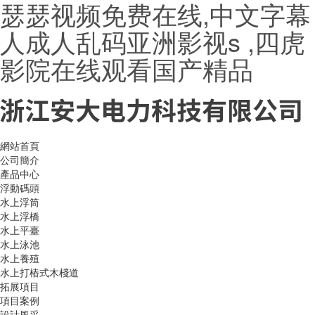
瑟瑟视频免费在线,中文字幕
人成人乱码亚洲影视s ,四虎
影院在线观看国产精品
網站首頁
公司簡介
產品中心
浮動碼頭
水上浮筒
水上浮橋
水上平臺
水上泳池
水上養殖
水上打樁式木棧道
拓展項目
項目案例
設計風采