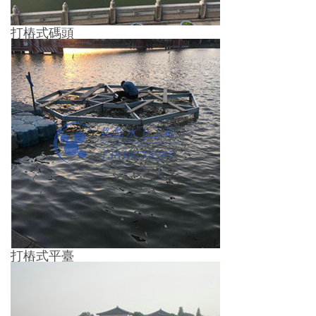
打樁式碼頭
打樁式平臺