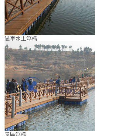
過車水上浮橋
景區浮橋